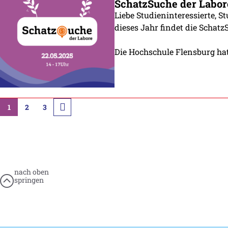
SchatzSuche der Labor
Liebe Studieninteressierte, Stu
dieses Jahr findet die Schat
Die Hochschule Flensburg hat
1
2
3
nach oben
springen