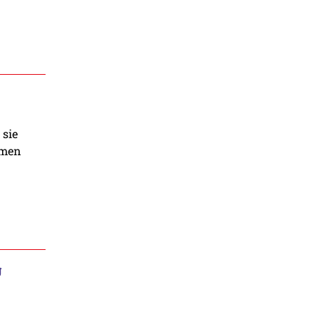
 sie
mmen
g