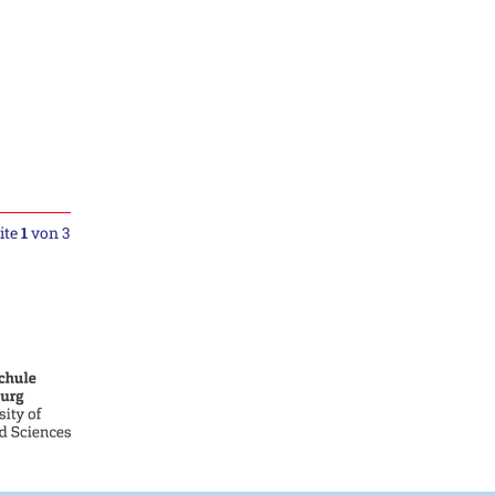
ite
1
von 3