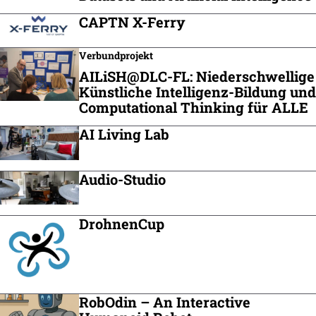
CAPTN X-Ferry
Verbundprojekt
AILiSH@DLC-FL: Niederschwellige
Künstliche Intelligenz-Bildung und
Computational Thinking für ALLE
AI Living Lab
Audio-Studio
DrohnenCup
RobOdin – An Interactive