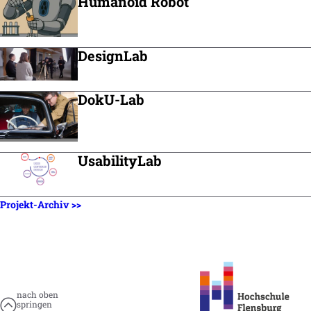
Humanoid Robot
DesignLab
DokU-Lab
UsabilityLab
Projekt-Archiv >>
nach oben
springen